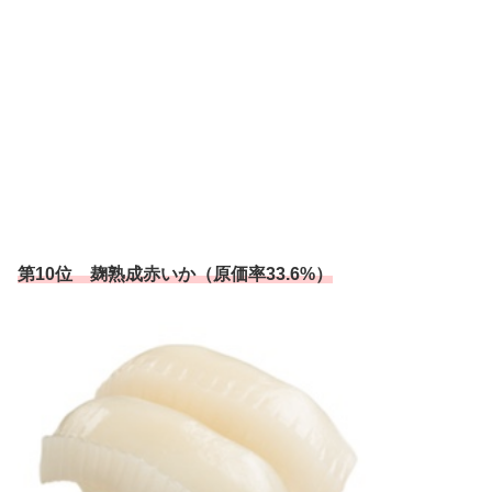
第10位 麹熟成赤いか（原価率33.6%）