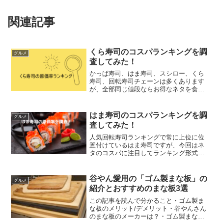
関連記事
くら寿司のコスパランキングを調
グルメ
査してみた！
かっぱ寿司、はま寿司、スシロー、くら
寿司、回転寿司チェーンは多くあります
が、全部同じ値段ならお得なネタを食べ
たいですよね。てー僕はお寿司屋さんの
中では、くら寿司が好きだよ！そこで今
回はくら寿司にフォーカスして、原価率
はま寿司のコスパランキングを調
グルメ
が高いお寿司について調査...
査してみた！
人気回転寿司ランキングで常に上位に位
置付けているはま寿司ですが、今回はネ
タのコスパに注目してランキング形式で
ご紹介します。食べたいものを食べるの
も良いですが、お得に食べることを意識
して食べてみるのも良いかもしれません
谷やん愛用の「ゴム製まな板」の
グルメ
よ。この記事を読んで分か...
紹介とおすすめのまな板3選
この記事を読んで分かること・ゴム製ま
な板のメリット/デメリット・谷やんさん
のまな板のメーカーは？・ゴム製まな板