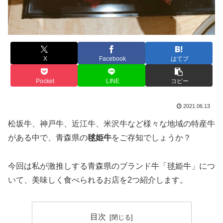
X
Facebook
はてブ
Pocket
LINE
コピー
2021.06.13
松坂牛、神戸牛、近江牛、米沢牛など様々な地域の特産牛
がある中で、青森県の
毬姫牛
をご存知でしょうか？
今回は私が激推しする青森県のブランド牛「毬姫牛」につ
いて、美味しく食べられるお店を2つ紹介します。
目次