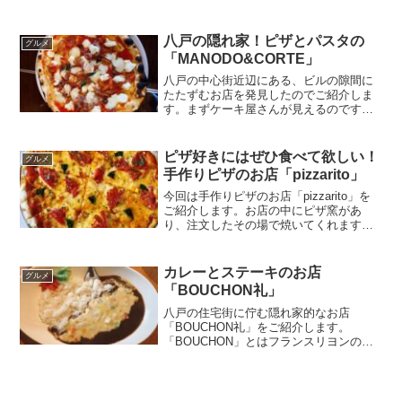
を使ってみてのレビュー・おすすめのま
な板3選大人気料理系YouTuberの谷やん
さんですが、動画内で登場する商品が欲
八戸の隠れ家！ピザとパスタの
グルメ
しいという方が...
「MANODO&CORTE」
八戸の中心街近辺にある、ビルの隙間に
たたずむお店を発見したのでご紹介しま
す。まずケーキ屋さんが見えるのです
が、その奥にお店があります。店内の雰
囲気店内の席数はあまり多くなく、ソフ
ァーの椅子があったりと本当の隠れ家の
ピザ好きにはぜひ食べて欲しい！
グルメ
ような静かな雰囲気です。外...
手作りピザのお店「pizzarito」
今回は手作りピザのお店「pizzarito」を
ご紹介します。お店の中にピザ窯があ
り、注文したその場で焼いてくれます。
生地がパリパリのクリスピーピザなの
で、バクバク食べてしまいます。外観・
店内お店の外観も店内もとてもおしゃれ
カレーとステーキのお店
グルメ
な雰囲気で、清潔感...
「BOUCHON礼」
八戸の住宅街に佇む隠れ家的なお店
「BOUCHON礼」をご紹介します。
「BOUCHON」とはフランスリヨンの郷
土料理を提供する大衆食堂のことを呼ぶ
そうです。読み方は「ブッション」で
す。お店入り口メニュー表メニュー表を
以下の通り。やはりカレーと...