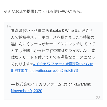
そんなお店で提供してくれる毬姫牛がこちら。
青森県おいらせ町にあるsake＆Wine Bar 酒匠さ
んで毬姫牛ステーキコースを頂きました✨特製の
黒にんにくソースがサーロインにマッチしていて
とても美味しかったです😊前菜やライ麦パン、素
敵なデザートも付いてとても満足なコースになっ
ております✨
#イチカワファーム
#酒匠
#おいらせ
町
#毬姫牛
pic.twitter.com/u0nDEdKB73
— 株式会社イチカワファーム (@ichikawafarm)
November 9, 2020