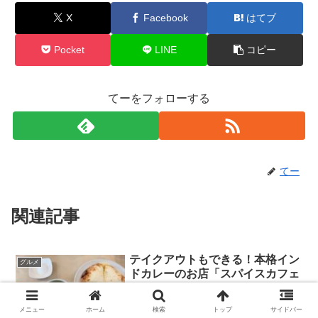
X
Facebook
はてブ
Pocket
LINE
コピー
てーをフォローする
てー
関連記事
テイクアウトもできる！本格イン
グルメ
ドカレーのお店「スパイスカフェ
ホウ」
八戸にあるインドカレー屋さん「スパイ
メニュー
ホーム
検索
トップ
サイドバー
スカフェホウ」をご紹介します。こちら