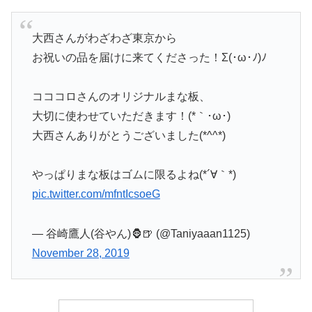
大西さんがわざわざ東京から
お祝いの品を届けに来てくださった！Σ(･ω･ﾉ)ﾉ
コココロさんのオリジナルまな板、
大切に使わせていただきます！(*｀･ω･)ゞ
大西さんありがとうございました(*^^*)
やっぱりまな板はゴムに限るよね(*´∀｀*)
pic.twitter.com/mfntIcsoeG
— 谷崎鷹人(谷やん)🦍🍺 (@Taniyaaan1125)
November 28, 2019